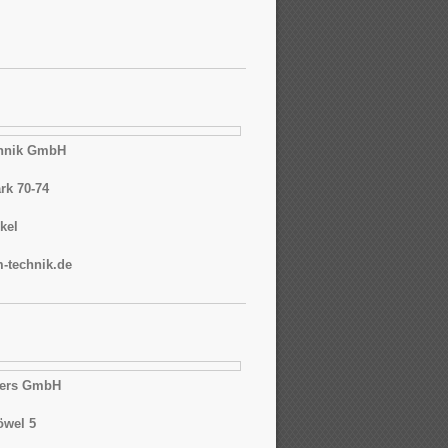
hnik GmbH
rk 70-74
kel
technik.de
ters GmbH
öwel 5