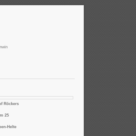
inwin
f Röckers
mm 25
en-Helte