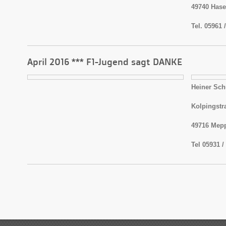
49740 Has
Tel. 05961 
April 2016 *** F1-Jugend sagt DANKE
Heiner Sch
Kolpingstr
49716 Mep
Tel 05931 /