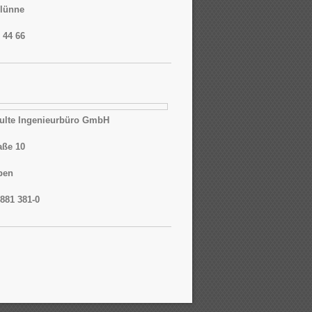
elünne
/ 44 66
ulte Ingenieurbüro GmbH
aße 10
pen
 881 381-0