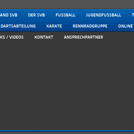
AND SVB
DER SVB
FUSSBALL
JUGENDFUSSBALL
DARTSABTEILUNG
KARATE
RENNRADGRUPPE
ONLINE
KS / VIDEOS
KONTAKT
ANSPRECHPARTNER