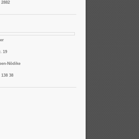
/ 2882
er
. 19
pen-Nödike
/ 138 38