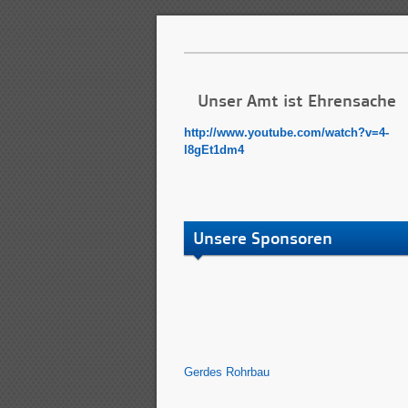
Unser Amt ist Ehrensache
http://www.youtube.com/watch?v=4-
l8gEt1dm4
Unsere Sponsoren
Gerdes Rohrbau