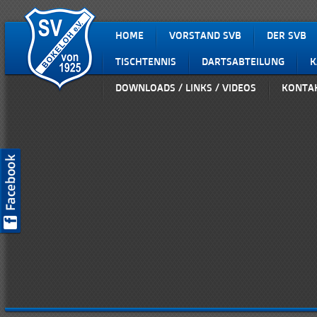
HOME
VORSTAND SVB
DER SVB
TISCHTENNIS
DARTSABTEILUNG
K
DOWNLOADS / LINKS / VIDEOS
KONTA
SV Bokeloh auf Facebook