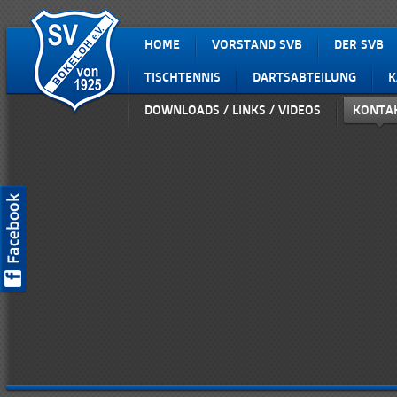
HOME
VORSTAND SVB
DER SVB
TISCHTENNIS
DARTSABTEILUNG
K
DOWNLOADS / LINKS / VIDEOS
KONTA
SV Bokeloh auf Facebook