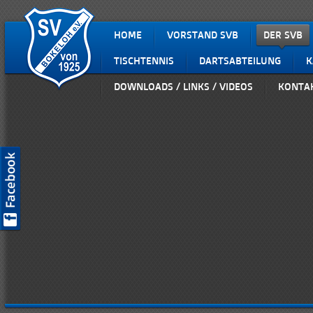
HOME
VORSTAND SVB
DER SVB
TISCHTENNIS
DARTSABTEILUNG
K
DOWNLOADS / LINKS / VIDEOS
KONTA
SV Bokeloh auf Facebook